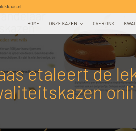
lokkaas.nl
HOME
ONZE KAZEN
OVER ONS
KWAL
aas etaleert de le
aliteitskazen onl