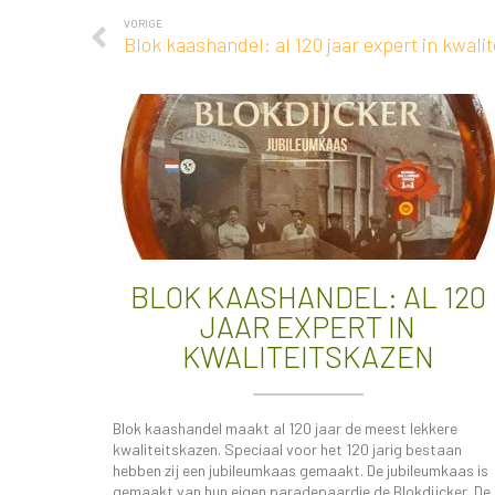
VORIGE
Blok kaashandel: al 120 jaar expert in kwali
BLOK KAASHANDEL: AL 120
JAAR EXPERT IN
KWALITEITSKAZEN
Blok kaashandel maakt al 120 jaar de meest lekkere
kwaliteitskazen. Speciaal voor het 120 jarig bestaan
hebben zij een jubileumkaas gemaakt. De jubileumkaas is
gemaakt van hun eigen paradepaardje de Blokdijcker. De