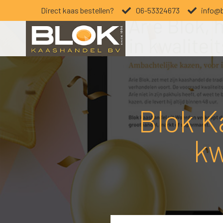
Direct kaas bestellen?
06-53324673
info@b
Blok K
kw