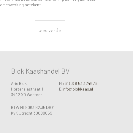
amenwerking betekent…
Lees verder
Blok Kaashandel BV
Arie Blok
M
+31 (0) 6 53 324673
Hortensiastraat 1
E
info@blokkaas.nl
3442 XD Woerden
BTW NL8063.82.351.BO1
KvK Utrecht 30088059