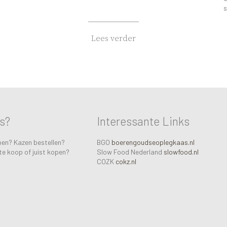
s
Lees verder
as?
Interessante Links
pen? Kazen bestellen?
BGO
boerengoudseoplegkaas.nl
te koop of juist kopen?
Slow Food Nederland
slowfood.nl
COZK
cokz.nl