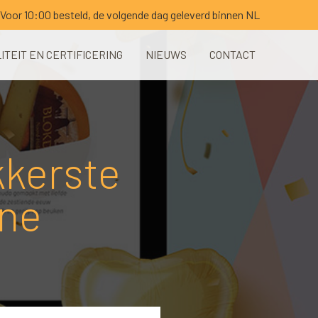
Voor 10:00 besteld, de volgende dag geleverd binnen NL
ITEIT EN CERTIFICERING
NIEUWS
CONTACT
kkerste
ine