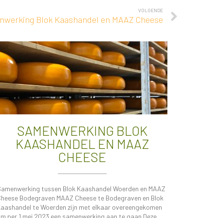
VOLGENDE
nwerking Blok Kaashandel en MAAZ Cheese
SAMENWERKING BLOK
KAASHANDEL EN MAAZ
CHEESE
amenwerking tussen Blok Kaashandel Woerden en MAAZ
heese Bodegraven​ MAAZ Cheese te Bodegraven en Blok
aashandel te Woerden zijn met elkaar overeengekomen
m per 1 mei 2023 een samenwerking aan te gaan.Deze