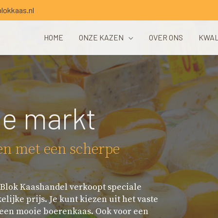
lokkaas.nl
HOME
ONZE KAZEN
OVER ONS
KWAL
de markt
jen met een scherpe
. Blok Kaashandel verkoopt speciale
lijke prijs. Je kunt kiezen uit het vaste
 een mooie boerenkaas. Ook voor een