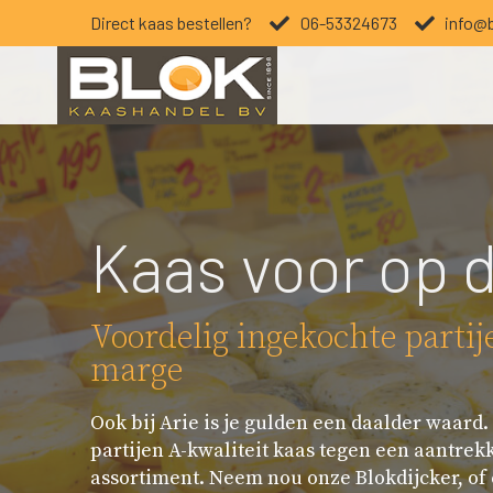
Direct kaas bestellen?
06-53324673
info@b
Kaas voor op 
Voordelig ingekochte parti
marge
Ook bij Arie is je gulden een daalder waard
partijen A-kwaliteit kaas tegen een aantrekke
assortiment. Neem nou onze Blokdijcker, of