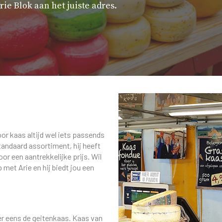
rie Blok aan het juiste adres.
oor kaas altijd wel iets passends
tandaard assortiment, hij heeft
or een aantrekkelijke prijs. Wil
 met Arie en hij biedt jou een
r eens de geitenkaas. Kaas van