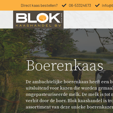
Direct kaas bestellen?
06-53324673
info@b
Boerenkaas
De ambachtelijke boerenkaas heeft een 
uitsluitend voor kazen die worden gemaak
ongepasteuriseerde melk. De melk is tot 
verhit door de boer. Blok kaashandel is tr
assortiment van deze unieke boerenkazen,