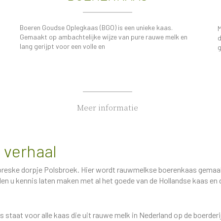
Boeren Goudse Oplegkaas (BGO) is een unieke kaas.
M
Gemaakt op ambachtelijke wijze van pure rauwe melk en
d
lang gerijpt voor een volle en
g
Meer informatie
 verhaal
ttoreske dorpje Polsbroek. Hier wordt rauwmelkse boerenkaas gemaakt
len u kennis laten maken met al het goede van de Hollandse kaas en
taat voor alle kaas die uit rauwe melk in Nederland op de boerderij