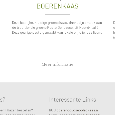
BOERENKAAS
s
Deze heerlijke, kruidige groene kaas, dankt zijn smaak aan
D
de traditionele groene Pesto Genovese, uit Noord-Italië.
e
Deze geurige pesto gemaakt van lokale olijfolie, basilicum,
h
i
Meer informatie
as?
Interessante Links
pen? Kazen bestellen?
BGO
boerengoudseoplegkaas.nl
te koop of juist kopen?
Slow Food Nederland
slowfood.nl