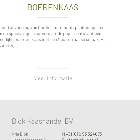
BOERENKAAS
oor toevoeging van basilicum, tomaat, pijnboompitten
n de speciaal geselecteerde rode peper, ontstaat een
eerlijke boerderijkaas met een Mediterraanse smaak. Hij
s met zijn
Meer informatie
Blok Kaashandel BV
Arie Blok
M
+31 (0) 6 53 324673
Hortensiastraat 1
E
info@blokkaas.nl