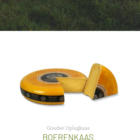
Goudse Oplegkaas
BOERENKAAS