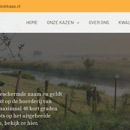
lokkaas.nl
HOME
ONZE KAZEN
OVER ONS
KWAL
beschermde naam en geldt
t op de boerderij van
maximaal 40 kort graden
ots op het uitgebreide
 bekijk ze hier.