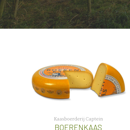
Kaasboerderij Captein
BOERENKAAS